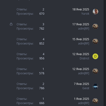
18 Янв 2025
Ответы
2
Просмотры
670
Yurok
З
17 Янв 2025
Ответы
3
а
Просмотры
782
adm[RF]
к
р
15 Янв 2025
Ответы
4
ы
Просмотры
852
adm[RF]
т
а
12 Янв 2025
Ответы
4
D
Просмотры
956
District
12 Янв 2025
Ответы
1
Просмотры
578
adm[RF]
7 Янв 2025
Ответы
2
Просмотры
786
Geist
1 Янв 2025
Ответы
1
Просмотры
666
adm[RF]