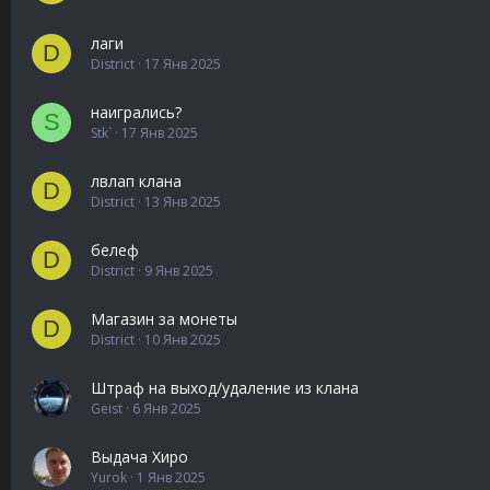
лаги
D
District
17 Янв 2025
наигрались?
S
Stk`
17 Янв 2025
лвлап клана
D
District
13 Янв 2025
белеф
D
District
9 Янв 2025
Магазин за монеты
D
District
10 Янв 2025
Штраф на выход/удаление из клана
Geist
6 Янв 2025
Выдача Хиро
Yurok
1 Янв 2025