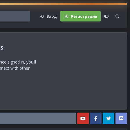
Вход
Регистрация
s
e signed in, you'll
nnect with other