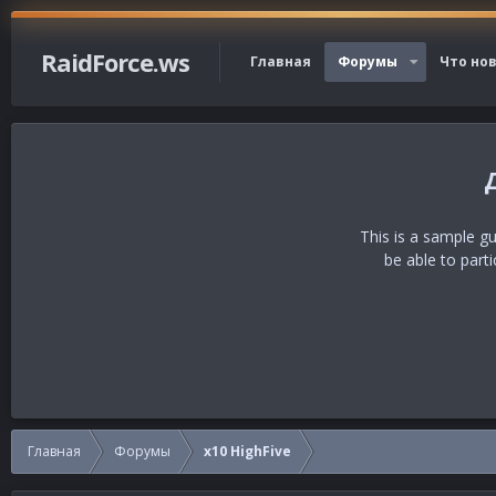
RaidForce.ws
Главная
Форумы
Что но
This is a sample g
be able to part
Главная
Форумы
x10 HighFive