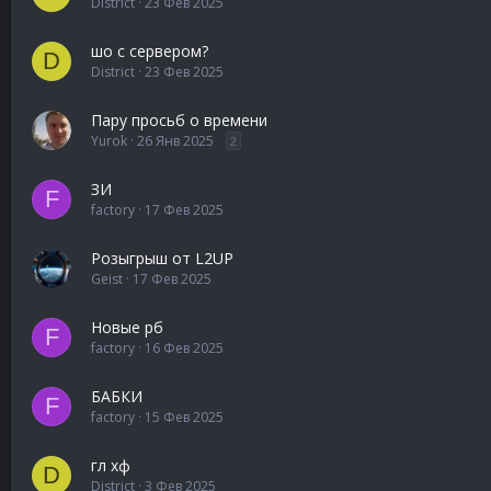
District
23 Фев 2025
шо с сервером?
D
District
23 Фев 2025
Пару просьб о времени
Yurok
26 Янв 2025
2
ЗИ
F
factory
17 Фев 2025
Розыгрыш от L2UP
Geist
17 Фев 2025
Новые рб
F
factory
16 Фев 2025
БАБКИ
F
factory
15 Фев 2025
гл хф
D
District
3 Фев 2025