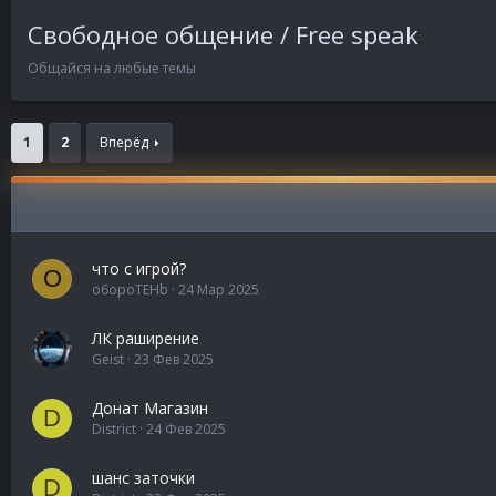
Свободное общение / Free speak
Общайся на любые темы
1
2
Вперёд
что с игрой?
O
o6opoTEHb
24 Мар 2025
ЛК раширение
Geist
23 Фев 2025
Донат Магазин
D
District
24 Фев 2025
шанс заточки
D